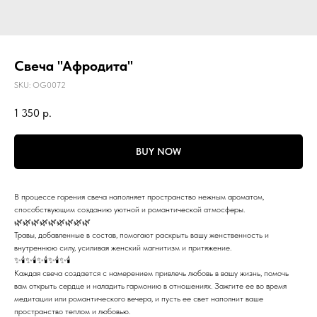
Свеча "Афродита"
SKU:
OG0072
1 350
р.
BUY NOW
В процессе горения свеча наполняет пространство нежным ароматом,
способствующим созданию уютной и романтической атмосферы.
🌿🌿🌿🌿🌿🌿🌿🌿🌿
Травы, добавленные в состав, помогают раскрыть вашу женственность и
внутреннюю силу, усиливая женский магнитизм и притяжение.
✨🕯️✨🕯️✨🕯️✨🕯️✨🕯️
Каждая свеча создается с намерением привлечь любовь в вашу жизнь, помочь
вам открыть сердце и наладить гармонию в отношениях. Зажгите ее во время
медитации или романтического вечера, и пусть ее свет наполнит ваше
пространство теплом и любовью.