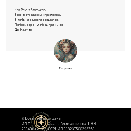
Как Роза я благоухаю,
Взор восторженный привлекаю,
В любви и радости расцветаю,
Любовь дарю - любовь принимаю!
Да будет так!
На розы
© Все права защищены
ИП Горшенина Оксана Александровна, ИНН
233404092303, ОГРНИП 318237500393758