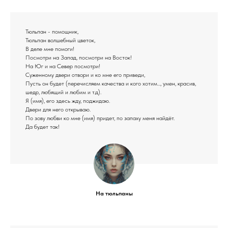
Тюльпан - помощник,
Тюльпан волшебный цветок,
В деле мне помоги!
Посмотри на Запад, посмотри на Восток!
На Юг и на Север посмотри!
Суженному двери отвори и ко мне его приведи,
Пусть он будет (перечисляем качества и кого хотим..., умен, красив,
шедр, любящий и любим и т.д).
Я (имя), его здесь жду, поджидаю.
Двери для него открываю.
По зову любви ко мне (имя) придет, по запаху меня найдёт.
Да будет так!
На тюльпаны