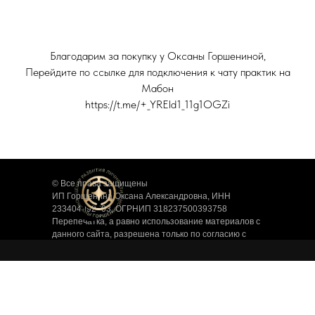
Благодарим за покупку у Оксаны Горшениной,
Перейдите по ссылке для подключения к чату практик на
Мабон
https://t.me/+_YREld1_11g1OGZi
© Все права защищены
ИП Горшенина Оксана Александровна, ИНН
233404092303, ОГРНИП 318237500393758
Перепечатка, а равно использование материалов с
данного сайта, разрешена только по согласию с
владельцем. Владелец оставляет за собой право
воспользоваться 146 статьей УК РФ при нарушении
авторских и смежных прав.
Договор оферты