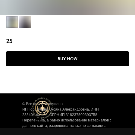
25
BUY NOW
© Все права защищены
ИП Горшенина Оксана Александровна, ИНН
233404092303, ОГРНИП 318237500393758
Перепечатка, а равно использование материалов с
данного сайта, разрешена только по согласию с
владельцем. Владелец оставляет за собой право